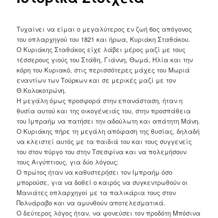
Τυχαίνει να είμαι ο μεγαλύτερος εν ζωή 6ος απόγονος
του οπλαρχηγού του 1821 και ήρωα, Κυριάκη Σταθάκου.
Ο Κυριάκης Σταθάκος είχε λάβει μέρος μαζί με τους
τέσσερους γιούς του Στάθη, Γιάννη, Θωμά, Ηλία και την
κόρη του Κυριακό, στις περισσότερες μάχες του Μωριά
εναντίων των Τούρκων και σε μερικές μαζί με τον
Θ.Κολοκοτρώνη.
Η μεγάλη όμως προσφορά στην επανάσταση, ήταν η
θυσία αυτού και της οικογένειάς του, στην προσπάθεια
του Ιμπραήμ να πατήσει την αδούλωτη και απάτητη Μάνη.
Ο Κυριάκης πήρε τη μεγάλη απόφαση της θυσίας, δηλαδή
να κλειστεί αυτός με τα παιδιά του και τους συγγενείς
του στον πύργο του στην Τσεσφίνα και να πολεμήσουν
τους Αιγύπτιους, για δύο λόγους:
Ο πρώτος ήταν να καθυστερήσει τον Ιμπραήμ όσο
μπορούσε, για να δοθεί ο καιρός να συγκεντρωθούν οι
Μανιάτες οπλαρχηγοί με τα παλικάρια τους στον
Πολυάραβο και να αμυνθούν αποτελεσματικά.
Ο δεύτερος λόγος ήταν, να φονεύσει τον προδότη Μπόσινα