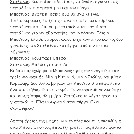
Σταθάκος
: Κουμπάρε, πλησίασε, να βγώ κι εγώ να σας
παραδώσω τ’ άρματά μου και τον πύργο.
Μπόσινας
: Βγάτε κι εσείς έξω να βγώ κι εγώ.
Τότε ο Κυριάκης έριξε τις πάνω πέτρες του κτισμένου
παραθύρου και έπεσε με το επάνω του κορμί στο
παράθυρο για να εξαπατήσει τον Μπόσινα. Τότε ο
Μπόσινας έλαβε θάρρος, αφού είχε κοντά του και τις δύο
γυναίκες των Σταθιάνων και βγήκε από την πέτρα
λέγοντας:
Μπόσινας
: Κουμπάρε μπέσα
Σταθάκος
: Μπέσα για μπέσα
Κι όπως προχώρησε ο Μπόσινας προς τον πύργο έπεσαν
τρείς ντουφεκιές. Μία η Κυριακό, μια ο Στάθης και μία ο
Κυριάκης. Δύο βόλια βρήκαν τον Μπόσινα στο κεφάλι και
ένα στο στήθος. Έπεσε νεκρός. Το ντουφεκίδι γενικεύτηκε
και συνεχίστηκε όλη μέρα. Στο τέλος το λόγο πήραν τα
γιαταγάνια. Έβαλαν φωτιά στον πύργο. Όλοι
σκοτώθηκαν”
Λεπτομέρειες της μάχης, για το πότε και πως σκοτώθηκε
ο καθ’ ένας από τους επτά (7) ήρωες, πως έβαλαν φωτιά
στον πύργο και πως η αιχμάλωτη Στάθαινα αφέθηκε