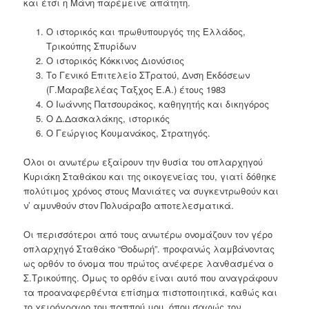
και έτσι η Μάνη παρέμεινε απάτητη.
Ο ιστορικός και πρωθυπουργός της Ελλάδος,
Τρικούπης Σπυρίδων
Ο ιστορικός Κόκκινος Διονύσιος
Το Γενικό Επιτελείο ΣΤρατού, Δνση Εκδόσεων
(Γ.Μαραβελέας Ταξχος Ε.Α.) έτους 1983
Ο Ιωάννης Πατσουράκος, καθηγητής και δικηγόρος
Ο Δ.Δασκαλάκης, ιστορικός
Ο Γεώργιος Κουμανάκος, Στρατηγός.
Όλοι οι ανωτέρω εξαίρουν την θυσία του οπλαρχηγού
Κυριάκη Σταθάκου και της οικογενείας του, γιατί δόθηκε
πολύτιμος χρόνος στους Μανιάτες να συγκεντρωθούν και
ν’ αμυνθούν στον Πολυάραβο αποτελεσματικά.
Οι περισσότεροι από τους ανωτέρω ονομάζουν τον γέρο
οπλαρχηγό Σταθάκο “Θοδωρή”. προφανώς λαμβάνοντας
ως ορθόν το όνομα που πρώτος ανέφερε λανθασμένα ο
Σ.Τρικούπης. Όμως το ορθόν είναι αυτό που αναγράφουν
τα προαναφερθέντα επίσημα πιστοποιητικά, καθώς και
το χειρόγραφο του παππού μου, όπου σαφώς τον