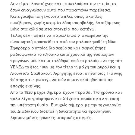
Δεν είμαι λογοτέχνης και επικαλούμαι την επιείκεια
όσων αναγνώσουν αυτά που παραπάνω παρέθεσα.
Κατέγραψα τα γεγονότα απλά, όπως ακριβώς
συνέβησαν, χωρίς καμμία δόση υπερβολής, βασιζόμενος
μόνο στα αδιάσειστα στοιχεία που κατέχω.
Τέλος δεν πρέπει να παραλείψω ν’ αναφέρω την
συγκινητική προσπάθεια από τον ραδιοσκηνοθέτη Νίκο
Σφυρόερα ο οποίος διασκεύασε και σκηνοθέτησε
ραδιοφωνικά το ιστορικό αυτό χρονικό της θυσίαςτων
προγόνων μου και μεταδόθηκε από το ραδιόφωνο της τότε
ΥΕΝΕΔ το έτος 1969 με τον τίτλο “η μάχη του Δυρού και η
Λιουνίτσα Σταθάκου”. Αφηγητής είναι ο ηθοποιός Γιάννης
Φέρτης και πρωταγωνιστούν σημαντικοί ηθοποιοί της
εποχής εκείνης.
Από το 1826 μέχρι σήμερα έχουν περάσει 176 χρόνια και
πολύ λίγα γράφτηκαν κι ελάχιστα ακούστηκαν γι αυτή
την υπέρτατη θυσία. Ευτυχώς σήμερα με την τεχνολογία
του Διαδικτύου δίδεται η δυνατότητα να προβληθούν
λησμονημένες ηρωικές ιστορικές στιγμές.