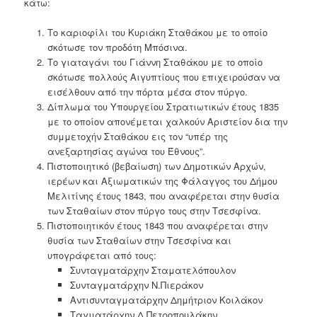
κάτω:
Το καριοφίλι του Κυριάκη Σταθάκου με το οποίο
σκότωσε τον προδότη Μπόσινα.
Το γιαταγάνι του Γιάννη Σταθάκου με το οποίο
σκότωσε πολλούς Αιγυπτίους που επιχειρούσαν να
εισέλθουν από την πόρτα μέσα στον πύργο.
Δίπλωμα του Υπουργείου Στρατιωτικών έτους 1835
με το οποίον απονέμεται χαλκούν Αριστείον δια την
συμμετοχήν Σταθάκου εις τον “υπέρ της
ανεξαρτησίας αγώνα του Έθνους”.
Πιστοποιητικό (βεβαίωση) των Δημοτικών Αρχών,
ιερέων και Αξιωματικών της Φάλαγγος του Δήμου
Μελιτίνης έτους 1843, που αναφέρεται στην θυσία
των Σταθαίων στον πύργο τους στην Τσεσφίνα.
Πιστοποιητικόν έτους 1843 που αναφέρεται στην
θυσία των Σταθαίων στην Τσεσφίνα και
υπογράφεται από τους:
Συνταγματάρχην Σταματελόπουλον
Συνταγματάρχην Ν.Πιεράκον
Αντισυνταγματάρχην Δημήτριον Κοιλάκον
Ταγματάρχην Δ.Πετροπουλάκην