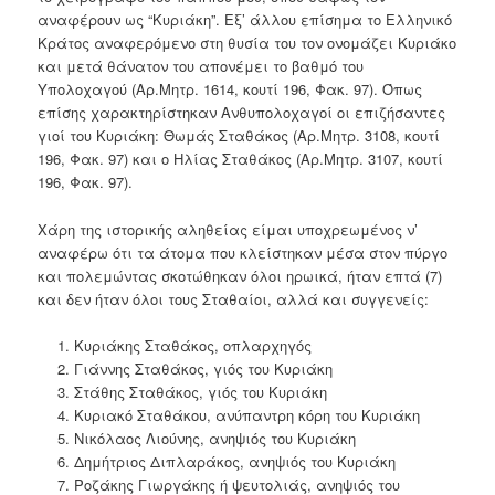
αναφέρουν ως “Κυριάκη”. Εξ’ άλλου επίσημα το Ελληνικό
Κράτος αναφερόμενο στη θυσία του τον ονομάζει Κυριάκο
και μετά θάνατον του απονέμει το βαθμό του
Υπολοχαγού (Αρ.Μητρ. 1614, κουτί 196, Φακ. 97). Όπως
επίσης χαρακτηρίστηκαν Ανθυπολοχαγοί οι επιζήσαντες
γιοί του Κυριάκη: Θωμάς Σταθάκος (Αρ.Μητρ. 3108, κουτί
196, Φακ. 97) και ο Ηλίας Σταθάκος (Αρ.Μητρ. 3107, κουτί
196, Φακ. 97).
Χάρη της ιστορικής αληθείας είμαι υποχρεωμένος ν’
αναφέρω ότι τα άτομα που κλείστηκαν μέσα στον πύργο
και πολεμώντας σκοτώθηκαν όλοι ηρωικά, ήταν επτά (7)
και δεν ήταν όλοι τους Σταθαίοι, αλλά και συγγενείς:
Κυριάκης Σταθάκος, οπλαρχηγός
Γιάννης Σταθάκος, γιός του Κυριάκη
Στάθης Σταθάκος, γιός του Κυριάκη
Κυριακό Σταθάκου, ανύπαντρη κόρη του Κυριάκη
Νικόλαος Λιούνης, ανηψιός του Κυριάκη
Δημήτριος Διπλαράκος, ανηψιός του Κυριάκη
Ροζάκης Γιωργάκης ή ψευτολιάς, ανηψιός του