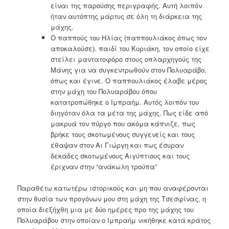
είναι της παρούσης περιγραφής. Αυτή λοιπόν
ήταν αυτόπτης μάρτυς σε όλη τη διάρκεια της
μάχης.
Ο παππούς του Ηλίας (παππουλιάκος όπως τον
αποκαλούσε). παιδί του Κυριάκη, τον οποίο είχε
στείλει μαντατοφόρο στους οπλαρχηγούς της
Μάνης για να συγκεντρωθούν στον Πολυαράβο,
όπως και έγινε. Ο παππουλιάκος έλαβε μέρος
στην μάχη του Πολυαράβου όπου
κατατροπώθηκε ο Ιμπραήμ. Αυτός λοιπόν του
διηγόταν όλα τα μέτα της μάχης. Πως είδε από
μακρυά τον πύργο που ακόμα κάπνιζε, πως
βρήκε τους σκοτωμένους συγγενείς και τους
έθαψαν στον Αι Γιώργη και πως έσυραν
δεκάδες σκοτωμένους Αιγύπτιους και τους
έριχναν στην “ανάκωλη τρούπα”
Παραθέτω κατωτέρω ιστορικούς και μη που αναφέρονται
στην θυσία των προγόνων μου στη μάχη της Τσεσφίνας, η
οποία διεξήχθη μια με δύο ημέρες προ της μάχης του
Πολυαράβου στην οποίαν ο Ιμπραήμ νικήθηκε κατά κράτος