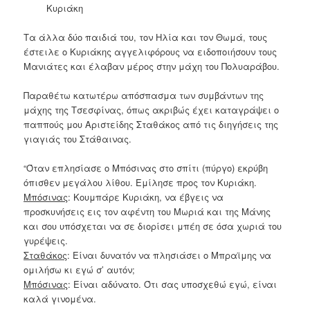
Κυριάκη
Τα άλλα δύο παιδιά του, τον Ηλία και τον Θωμά, τους
έστειλε ο Κυριάκης αγγελιφόρους να ειδοποιήσουν τους
Μανιάτες και έλαβαν μέρος στην μάχη του Πολυαράβου.
Παραθέτω κατωτέρω απόσπασμα των συμβάντων της
μάχης της Τσεσφίνας, όπως ακριβώς έχει καταγράψει ο
παππούς μου Αριστείδης Σταθάκος από τις διηγήσεις της
γιαγιάς του Στάθαινας.
“Όταν επλησίασε ο Μπόσινας στο σπίτι (πύργο) εκρύβη
όπισθεν μεγάλου λίθου. Εμίλησε προς τον Κυριάκη.
Μπόσινας
: Κουμπάρε Κυριάκη, να έβγεις να
προσκυνήσεις εις τον αφέντη του Μωριά και της Μάνης
και σου υπόσχεται να σε διορίσει μπέη σε όσα χωριά του
γυρέψεις.
Σταθάκος
: Είναι δυνατόν να πλησιάσει ο Μπραϊμης να
ομιλήσω κι εγώ σ’ αυτόν;
Μπόσινας
: Είναι αδύνατο. Ότι σας υποσχεθώ εγώ, είναι
καλά γινομένα.