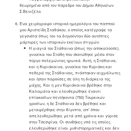
θεωρημένο από τον πάρεδρο του Δήμου Αθηναίων
Σ.Βενιζέλο.
Ένα χειρόγραφο ιστορικό ημερολόγιο του παππού
μου Αριστείδη Σταθάκου, ο οποίος κατέγραψε τα
γεγονότα όπως του τα διηγούνταν δύο αυτόπτες
μάρτυρες των ιστορικών εκείνων στιγμών:
Η γιαγιά του Στάθαινα (όπως την αποκαλούσε),
γυναίκα του Στάθη που σκοτώθηκε μέσα στον
πύργο πολεμώντας ηρωικά. Αυτή, η Στάθαινα,
και η Κυριάκαινα, γυναίκα του Κυριάκη και
πεθερά της Στάθαινας, πιάστηκαν αιχμάλωτες
και ήσαν παρούσες σε όλη τη διάρκεια της
μάχης. Και η μεν Κυριάκαινα βρέθηκε στην
Καλαμάτα και ελευθερώθηκε έναντι
επτακοσίων πεντήκοντα (750) Τουρκικών
γροσίων, η δε Στάθαινα δεν βρέθηκε και
μεταφέρθηκε στην Αίγυπτο, απ’ όπου
απελευθερώθηκε μετά από χρόνια και γύρισε
στην Τσεσφίνα. Οι συνθήκες υπό τις οποίες
ελευθερώθηκε είναι μυθιστορηματικές και δεν