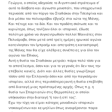
Γεώργιο, ο οποίος οδηγούσε το Αιγυπτιακό στράτευμα σ’
αυτό το δύσβατο και άγνωστο μονοπάτι, που υποχρεωτικά
περνούσε από τον πύργο του Σταθάκου στην Τσεσφίνα και
δια μέσου του πολυαράβου έβγαζε στα νώτα της Μάνης.
Και πέτυχε και τα δύο. Και τον προδότη σκότωσε και το
κυριώτερο, όπως τονίζουν όλοι οι ιστορικοί, έδωσε
πολύτιμο χρόνο να συγκεντρωθούν πολλοί Μανιάτες στον
Πολυάραβο, όπου μετά από τρείς ημέρες ηρωικού αγώνα
κατενίκησαν τον Ιμπραήμ και απετράπη η καταστροφή
της Μάνης που θα είχε ολέθριες συνέπειες για όλο τον
αγώνα του Έθνους.
Αυτή η θυσία του Σταθάκου μετράει πάρα πολύ τόσο για
το αποτέλεσμα, όσον και για το γεγονός ότι δεν τους την
επέβαλε κανείς. Διότι και άλλες θυσίες γνωρίζουμε
τόσον από την Ελληνικήν όσον και από την παγκόσμιον
ιστορίαν, αλλά στις περισσότερεςαυτή η θυσία επεβλήθη
από διαταγή μιας προϊσταμένης αρχής. Όπως π.χ. η
θυσία των Σπαρτιατών στις Θερμοπύλες οι οποίοι
υπήκουσαν στην διαταγή “ή ταν ή επί τας”.
Έχω την τύχη να είμαι κάτοχος μοναδικών ιστορικών
ντοκουμέντων και κειμηλίων όπως αναφέρονται παρα